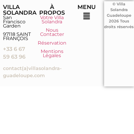
© Villa
VILLA
À
MENU
Solandra
SOLANDRA
PROPOS
Guadeloupe
San
Votre Villa
Francisco
Solandra
2026 Tous
Garden
droits réservés
Nous
97118 SAINT
Contacter
FRANÇOIS
Réservation
+33 6 67
Mentions
Légales
59 63 96
contact(a)villasolandra-
guadeloupe.com