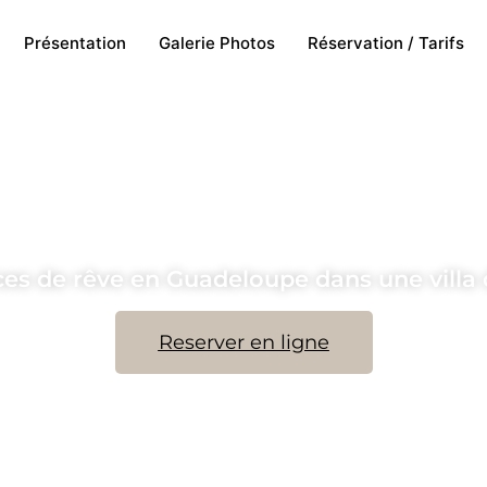
Présentation
Galerie Photos
Réservation / Tarifs
ct Villa So
es de rêve en Guadeloupe dans une villa 
Reserver en ligne