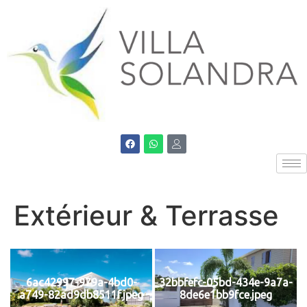
Extérieur & Terrasse
6ac42997-979a-4bd0-
32bbfefc-05bd-434e-9a7a-
a749-82ad9db8511f.jpeg
8de6e1bb9fce.jpeg