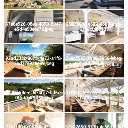
67e8e926-08ee-4890-b047-
252280dc-e622-45b8-afce-
e5d4e93eec76.jpeg
07e4cf4b9139
92ad333c-8673-4e72-a1f8-
79eac5a3-3a38-4956-bbea-
3bd37e9a8e89.jpeg
6017103f6235.jpeg
6c2eb64e-ec6f-4fd7-bd6c-
1cf990ca-4745-46c4-b68b-
0ffe574f9d32.jpeg
21baf1b40fdc.jpeg
77e1f30e-c052-4a45-9e1a-
37202650-373b-4c66-b204-