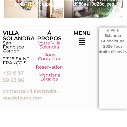
1d4b17b59f5c.jpeg
d986aa19d28d.jpeg
© Villa
VILLA
À
MENU
Solandra
SOLANDRA
PROPOS
Guadeloupe
San
Votre Villa
Francisco
Solandra
2026 Tous
Garden
droits réservés
Nous
97118 SAINT
Contacter
FRANÇOIS
Réservation
+33 6 67
Mentions
Légales
59 63 96
contact(a)villasolandra-
guadeloupe.com